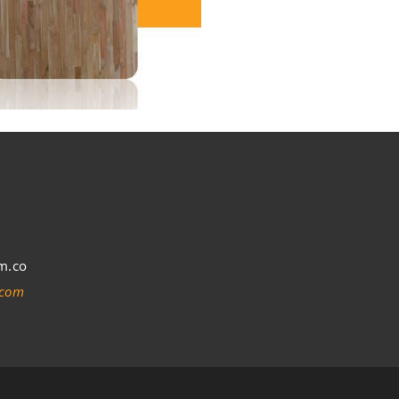
m.co
.com